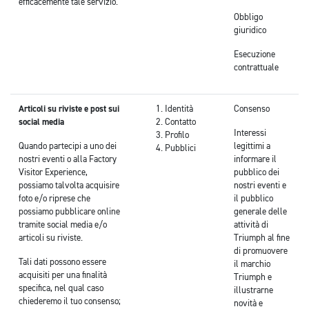
efficacemente tale servizio.
Obbligo
giuridico
Esecuzione
contrattuale
Articoli su riviste e post sui
Identità
Consenso
social media
Contatto
Interessi
Profilo
Quando partecipi a uno dei
legittimi a
Pubblici
nostri eventi o alla Factory
informare il
Visitor Experience,
pubblico dei
possiamo talvolta acquisire
nostri eventi e
foto e/o riprese che
il pubblico
possiamo pubblicare online
generale delle
tramite social media e/o
attività di
articoli su riviste.
Triumph al fine
di promuovere
Tali dati possono essere
il marchio
acquisiti per una finalità
Triumph e
specifica, nel qual caso
illustrarne
chiederemo il tuo consenso;
novità e