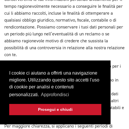
tempo ragionevolmente necessario a conseguire le finalità per
cui li abbiamo raccolti, incluse le finalità di ottemperare a
qualsiasi obbligo giuridico, normativo, fiscale, contabile o di
rendicontazione. Possiamo conservare i tuoi dati personali per
un periodo più lungo nell’eventualità di un reclamo o se
abbiamo ragionevole motivo di credere che sussista la
possibilità di una controversia in relazione alla nostra relazione
con te.
Per determinare il periodo di conservazione appropriato per i
I cookie ci aiutano a offrirti una navigazione
dati personali, consideriamo la quantità, la natura e la
migliore. Utilizzando questo sito accetti l'uso
sensibilità dei dati personali, il potenziale rischio di danno in
di cookie per analisi e contenuti
caso di utilizzo non autorizzato o divulgazione delle tue
informazioni personali, le finalità per cui trattiamo i tuoi dati
personalizzati.
Approfondisci
personali e se possiamo conseguire tali finalità mediate altri
mezzi, nonché gli obblighi giuridici, normativi, fiscali, contabili e
Prosegui e chiudi
altri obblighi applicabili.
Per maggiore chiarezza, si applicano i seguenti periodi di