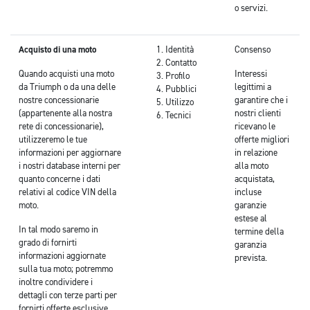
o servizi.
Acquisto di una moto
Identità
Consenso
Contatto
Quando acquisti una moto
Interessi
Profilo
da Triumph o da una delle
legittimi a
Pubblici
nostre concessionarie
garantire che i
Utilizzo
(appartenente alla nostra
nostri clienti
Tecnici
rete di concessionarie),
ricevano le
utilizzeremo le tue
offerte migliori
informazioni per aggiornare
in relazione
i nostri database interni per
alla moto
quanto concerne i dati
acquistata,
relativi al codice VIN della
incluse
moto.
garanzie
estese al
In tal modo saremo in
termine della
grado di fornirti
garanzia
informazioni aggiornate
prevista.
sulla tua moto; potremmo
inoltre condividere i
dettagli con terze parti per
fornirti offerte esclusive,