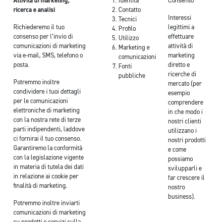
Attività di marketing,
Identità
Consenso
ricerca e analisi
Contatto
Interessi
Tecnici
Richiederemo il tuo
legittimi a
Profilo
consenso per l’invio di
effettuare
Utilizzo
comunicazioni di marketing
attività di
Marketing e
via e-mail, SMS, telefono o
marketing
comunicazioni
posta.
diretto e
Fonti
ricerche di
pubbliche
Potremmo inoltre
mercato (per
condividere i tuoi dettagli
esempio
per le comunicazioni
comprendere
elettroniche di marketing
in che modo i
con la nostra rete di terze
nostri clienti
parti indipendenti, laddove
utilizzano i
ci fornirai il tuo consenso.
nostri prodotti
Garantiremo la conformità
e come
con la legislazione vigente
possiamo
in materia di tutela dei dati
svilupparli e
in relazione ai cookie per
far crescere il
finalità di marketing.
nostro
business).
Potremmo inoltre inviarti
comunicazioni di marketing