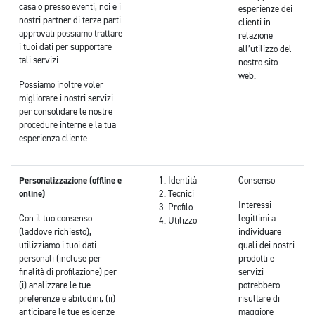
casa o presso eventi, noi e i
esperienze dei
nostri partner di terze parti
clienti in
approvati possiamo trattare
relazione
i tuoi dati per supportare
all’utilizzo del
tali servizi.
nostro sito
web.
Possiamo inoltre voler
migliorare i nostri servizi
per consolidare le nostre
procedure interne e la tua
esperienza cliente.
Personalizzazione (offline e
Identità
Consenso
online)
Tecnici
Interessi
Profilo
Con il tuo consenso
legittimi a
Utilizzo
(laddove richiesto),
individuare
utilizziamo i tuoi dati
quali dei nostri
personali (incluse per
prodotti e
finalità di profilazione) per
servizi
(i) analizzare le tue
potrebbero
preferenze e abitudini, (ii)
risultare di
anticipare le tue esigenze
maggiore