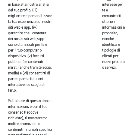
in base alla nostra analisi
interesse per
del tuo profilo, (iii)
te e
migliorare e personalizzare
comunicarti
la tua esperienza sui nostri
ulteriori
siti web e app, (iv)
informazioni a
garantire che i contenuti
proposito,
dei nostri siti web/app
nonché
siano ottimizzati per te e
identificare
per il tuo computer o
tipologie di
dispositivo, (v) fornirti
clienti per
pubblicità e contenuti
nuovi prodotti
mirati (anche tramite social
o servizi.
media) e (vi) consentirti di
partecipare a funzioni
interattive, se scegli di
farlo.
Sulla base di questo tipo di
informazioni, e con il tuo
consenso (laddove
richiesto), ti mostreremo
inoltre promozioni o
contenuti Triumph specifici