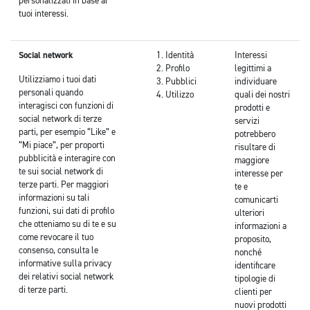
personalizzati in base ai
tuoi interessi.
Social network
Identità
Interessi
Profilo
legittimi a
Utilizziamo i tuoi dati
Pubblici
individuare
personali quando
Utilizzo
quali dei nostri
interagisci con funzioni di
prodotti e
social network di terze
servizi
parti, per esempio “Like” e
potrebbero
“Mi piace”, per proporti
risultare di
pubblicità e interagire con
maggiore
te sui social network di
interesse per
terze parti. Per maggiori
te e
informazioni su tali
comunicarti
funzioni, sui dati di profilo
ulteriori
che otteniamo su di te e su
informazioni a
come revocare il tuo
proposito,
consenso, consulta le
nonché
informative sulla privacy
identificare
dei relativi social network
tipologie di
di terze parti.
clienti per
nuovi prodotti