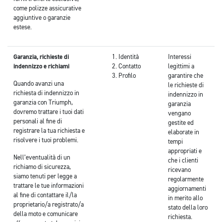
come polizze assicurative
aggiuntive o garanzie
estese.
Garanzia, richieste di
Identità
Interessi
indennizzo e richiami
Contatto
legittimi a
Profilo
garantire che
Quando avanzi una
le richieste di
richiesta di indennizzo in
indennizzo in
garanzia con Triumph,
garanzia
dovremo trattare i tuoi dati
vengano
personali al fine di
gestite ed
registrare la tua richiesta e
elaborate in
risolvere i tuoi problemi.
tempi
appropriati e
Nell’eventualità di un
che i clienti
richiamo di sicurezza,
ricevano
siamo tenuti per legge a
regolarmente
trattare le tue informazioni
aggiornamenti
al fine di contattare il/la
in merito allo
proprietario/a registrato/a
stato della loro
della moto e comunicare
richiesta.