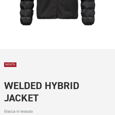
NOVITÀ
WELDED HYBRID
JACKET
Giacca in tessuto