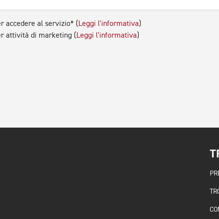
r accedere al servizio* (
Leggi l'informativa
)
r attività di marketing (
Leggi l'informativa
)
T
PR
TR
CO