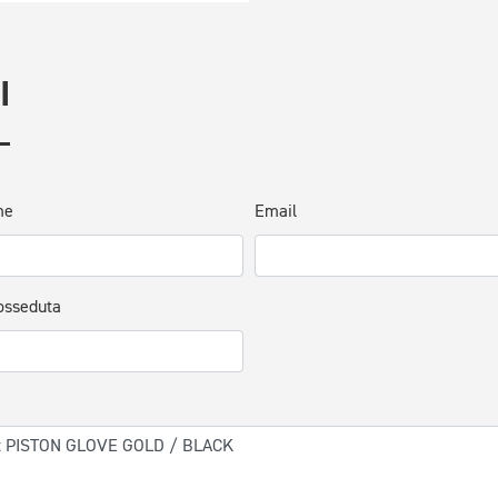
I
me
Email
osseduta