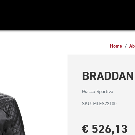
Home
Ab
BRADDAN
1/16
Giacca Sportiva
SKU: MLES22100
€ 526,13