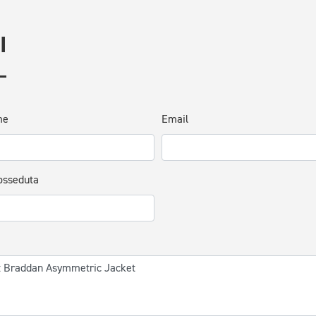
I
me
Email
osseduta