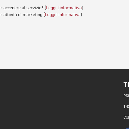
r accedere al servizio* (
Leggi l'informativa
)
r attività di marketing (
Leggi l'informativa
)
T
PR
TR
CO