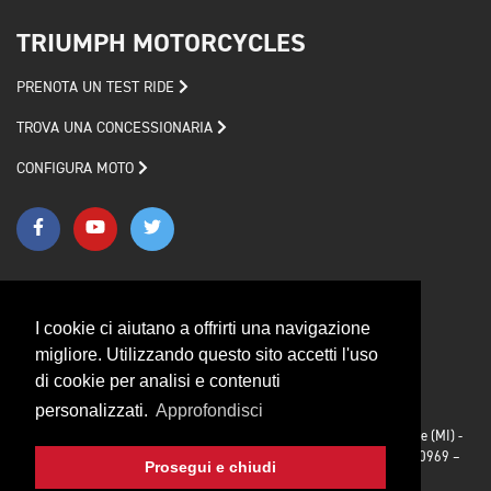
TRIUMPH MOTORCYCLES
PRENOTA UN TEST RIDE
TROVA UNA CONCESSIONARIA
CONFIGURA MOTO
I cookie ci aiutano a offrirti una navigazione
Privacy policy
Cookie policy
migliore. Utilizzando questo sito accetti l'uso
© 2026 Triumph Motorcycles
Credits
di cookie per analisi e contenuti
personalizzati.
Approfondisci
Triumph Motorcycles Srl - Via Rodolfo Morandi, 27/bis 20090 Segrate (MI) -
Iscrizione al Registro delle Imprese di Milano C.F./P.IVA IT 03492990969 –
Prosegui e chiudi
CAP. SOC. €1.000.000,00 I.V.