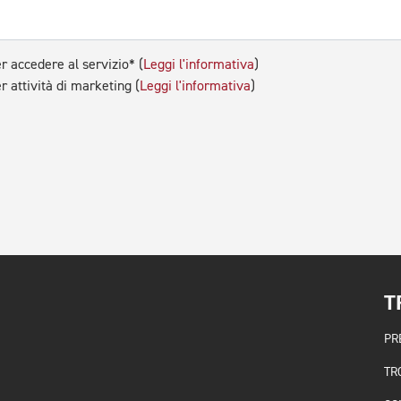
r accedere al servizio* (
Leggi l'informativa
)
r attività di marketing (
Leggi l'informativa
)
T
PR
TR