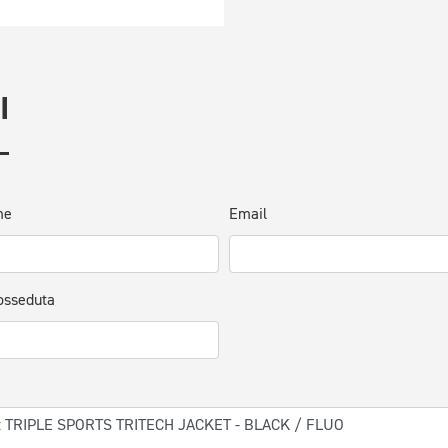
I
me
Email
osseduta