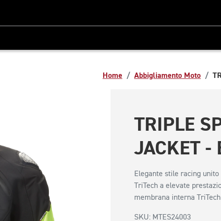
Home
Abbigliamento Moto
TR
TRIPLE S
1/4
JACKET -
Elegante stile racing unito
TriTech a elevate prestazio
membrana interna TriTech 
SKU: MTES24003