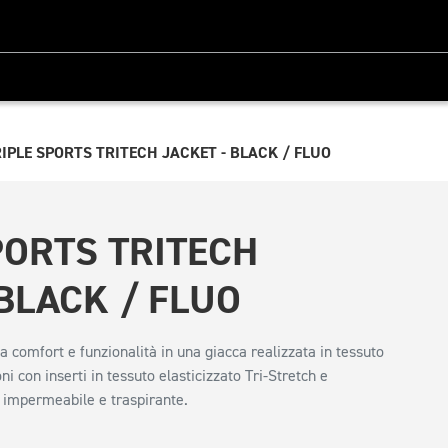
IPLE SPORTS TRITECH JACKET - BLACK / FLUO
PORTS TRITECH
 BLACK / FLUO
 a comfort e funzionalità in una giacca realizzata in tessuto
ni con inserti in tessuto elasticizzato Tri-Stretch e
impermeabile e traspirante.