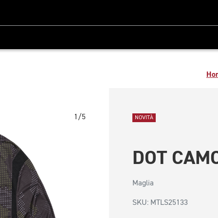
Ho
1/5
NOVITÀ
DOT CAMO
Maglia
SKU: MTLS25133