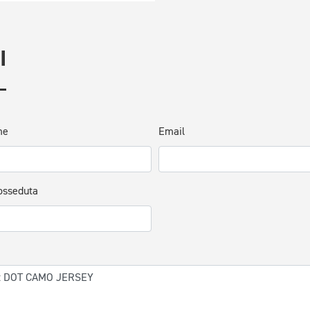
I
me
Email
osseduta