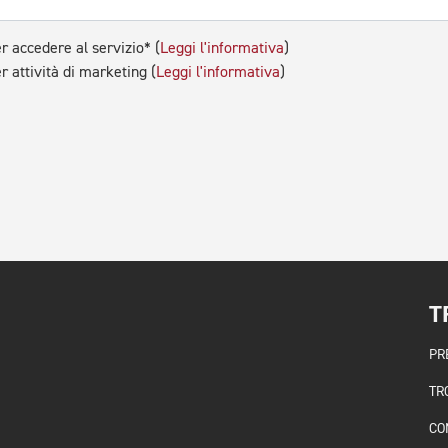
r accedere al servizio* (
Leggi l'informativa
)
r attività di marketing (
Leggi l'informativa
)
T
PR
TR
CO