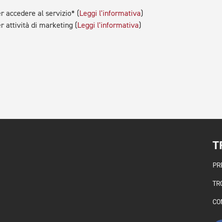
r accedere al servizio* (
Leggi l'informativa
)
r attività di marketing (
Leggi l'informativa
)
T
PR
TR
CO