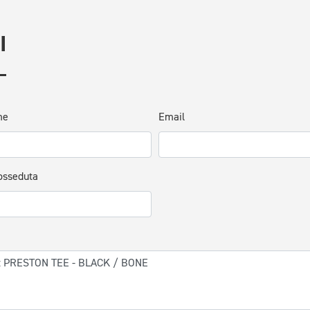
I
me
Email
osseduta